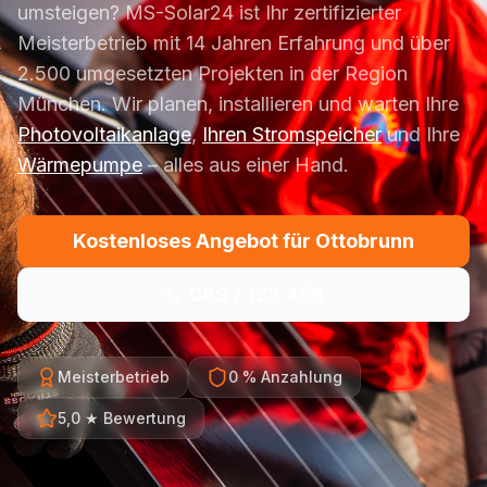
umsteigen? MS-Solar24 ist Ihr zertifizierter
Meisterbetrieb mit 14 Jahren Erfahrung und über
2.500 umgesetzten Projekten in der Region
München. Wir planen, installieren und warten Ihre
Photovoltaikanlage
,
Ihren Stromspeicher
und Ihre
Wärmepumpe
– alles aus einer Hand.
Kostenloses Angebot für Ottobrunn
089 / 123 456
Meisterbetrieb
0 % Anzahlung
5,0 ★ Bewertung