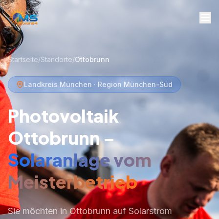
Startseite
/
Standorte
/
Ottobrunn
Landkreis München · Region München-Süd
Photovoltaik
Ottobrunn –
Solaranlage vom
Meisterbetrieb
Sie möchten in Ottobrunn auf Solarstrom