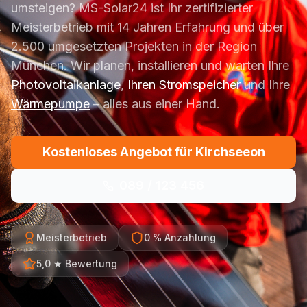
umsteigen? MS-Solar24 ist Ihr zertifizierter
Meisterbetrieb mit 14 Jahren Erfahrung und über
2.500 umgesetzten Projekten in der Region
München. Wir planen, installieren und warten Ihre
Photovoltaikanlage
,
Ihren Stromspeicher
und Ihre
Wärmepumpe
– alles aus einer Hand.
Kostenloses Angebot für Kirchseeon
089 / 123 456
Meisterbetrieb
0 % Anzahlung
5,0 ★ Bewertung