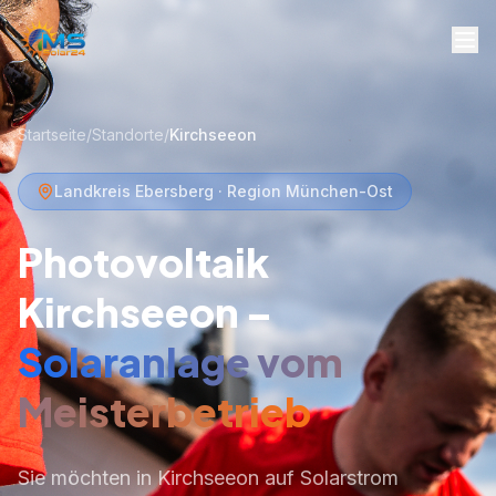
Startseite
/
Standorte
/
Kirchseeon
Landkreis Ebersberg · Region München-Ost
Photovoltaik
Kirchseeon –
Solaranlage vom
Meisterbetrieb
Sie möchten in Kirchseeon auf Solarstrom