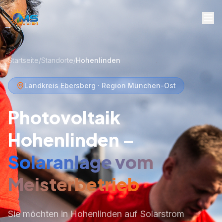
Startseite
/
Standorte
/
Hohenlinden
Landkreis Ebersberg · Region München-Ost
Photovoltaik
Hohenlinden –
Solaranlage vom
Meisterbetrieb
Sie möchten in Hohenlinden auf Solarstrom