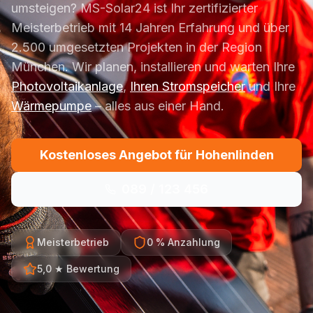
umsteigen? MS-Solar24 ist Ihr zertifizierter
Meisterbetrieb mit 14 Jahren Erfahrung und über
2.500 umgesetzten Projekten in der Region
München. Wir planen, installieren und warten Ihre
Photovoltaikanlage
,
Ihren Stromspeicher
und Ihre
Wärmepumpe
– alles aus einer Hand.
Kostenloses Angebot für Hohenlinden
089 / 123 456
Meisterbetrieb
0 % Anzahlung
5,0 ★ Bewertung